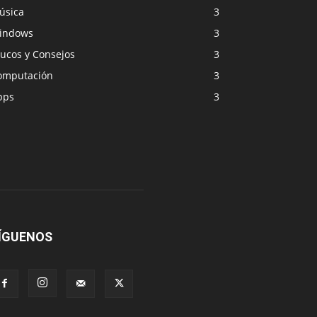
úsica
3
indows
3
rucos y Consejos
3
omputación
3
pps
3
ÍGUENOS