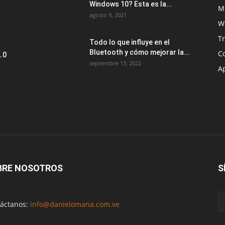
Windows 10? Esta es la...
M
agosto 9, 2021
W
T
Todo lo que influye en el
Bluetooth y cómo mejorar la...
C
.0
septiembre 13, 2022
A
BRE NOSOTROS
S
áctanos:
info@danielomana.com.ve