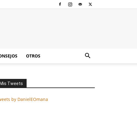
ONSEJOS
OTROS
Mis Tweets
weets by DanielEOmana