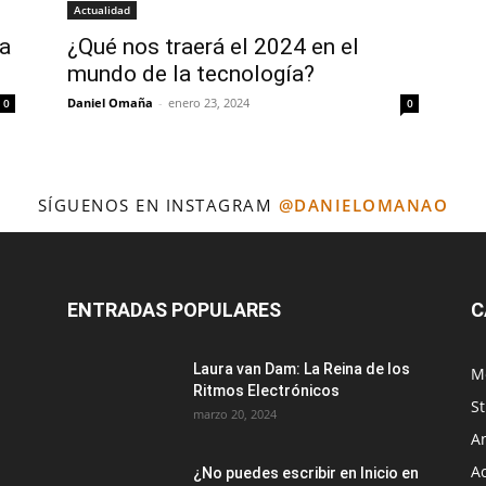
Blog
Actualidad
va
¿Qué nos traerá el 2024 en el
mundo de la tecnología?
Daniel Omaña
-
enero 23, 2024
0
0
SÍGUENOS EN INSTAGRAM
@DANIELOMANAO
ENTRADAS POPULARES
C
Laura van Dam: La Reina de los
M
Ritmos Electrónicos
S
marzo 20, 2024
A
A
¿No puedes escribir en Inicio en