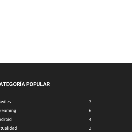
ATEGORÍA POPULAR
óviles
7
treaming
6
ndroid
4
ctualidad
3