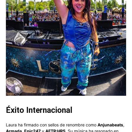
Éxito Internacional
Laura ha firmado con sellos de renombre como
Anjunabeats
,
Armada
,
Epic247
y
AFTR:HRS
. Su música ha resonado en