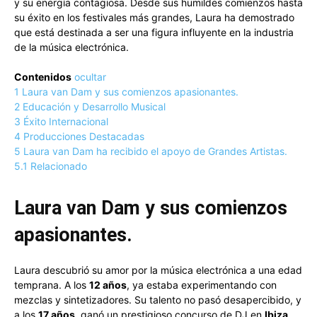
y su energía contagiosa. Desde sus humildes comienzos hasta
su éxito en los festivales más grandes, Laura ha demostrado
que está destinada a ser una figura influyente en la industria
de la música electrónica.
Contenidos
ocultar
1
Laura van Dam y sus comienzos apasionantes.
2
Educación y Desarrollo Musical
3
Éxito Internacional
4
Producciones Destacadas
5
Laura van Dam ha recibido el apoyo de Grandes Artistas.
5.1
Relacionado
Laura van Dam y sus comienzos
apasionantes.
Laura descubrió su amor por la música electrónica a una edad
temprana. A los
12 años
, ya estaba experimentando con
mezclas y sintetizadores. Su talento no pasó desapercibido, y
a los
17 años
, ganó un prestigioso concurso de DJ en
Ibiza
.