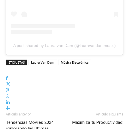
A post shared by Laura van Dam (@lauravandammusic)
ETIQUETAS
Laura Van Dam
Música Electrónica
Artículo anterior
Artículo siguiente
Tendencias Móviles 2024:
Maximiza tu Productividad:
Explorando las Últimas