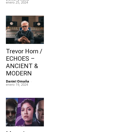
enero 25, 2024
Trevor Horn /
ECHOES –
ANCIENT &
MODERN
Daniel Omaña
-
enero 19, 2024